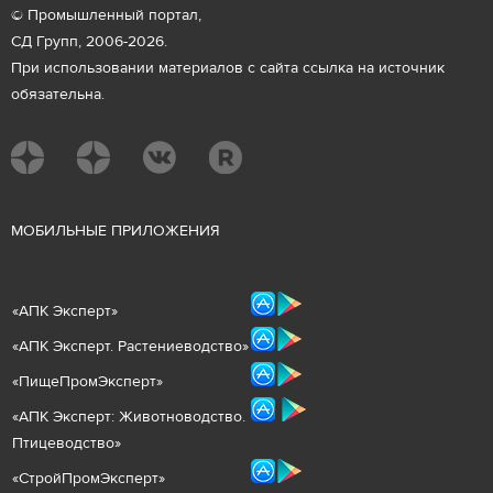
© Промышленный портал,
СД Групп, 2006-2026.
При использовании материалов с сайта ссылка на источник
обязательна.
М
ОБИЛЬНЫЕ ПРИЛОЖЕНИЯ
«
АПК Эксперт
»
«
АПК Эксперт. Растениеводст
во
»
«ПищеПромЭксперт»
«
А
ПК Эксперт: Животнов
одство.
Птицеводство»
«СтройПромЭксперт»