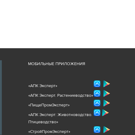
М
ОБИЛЬНЫЕ ПРИЛОЖЕНИЯ
«
АПК Эксперт
»
«
АПК Эксперт. Растениеводст
во
»
«ПищеПромЭксперт»
«
А
ПК Эксперт: Животнов
одство.
Птицеводство»
«СтройПромЭксперт»