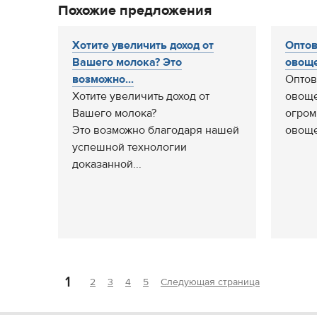
Похожие предложения
Хотите увеличить доход от
Оптов
Вашего молока? Это
овоще
возможно...
Оптов
Хотите увеличить доход от
овоще
Вашего молока?
огром
Это возможно благодаря нашей
овоще
успешной технологии
доказанной...
1
2
3
4
5
Следующая страница