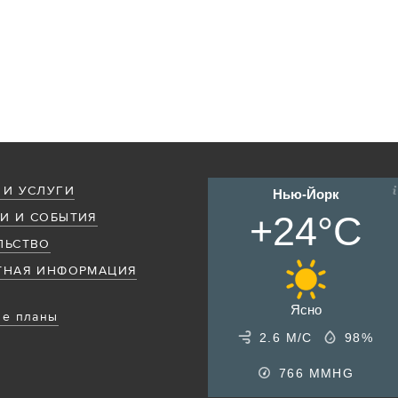
 И УСЛУГИ
Нью-Йорк
+24°C
И И СОБЫТИЯ
ЛЬСТВО
ТНАЯ ИНФОРМАЦИЯ
Ясно
е планы
2.6 М/С
98%
766
MMHG