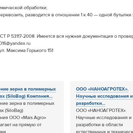
имической обработки;
перевозить, разводится в отношении 1 к 40 — одной бутылки
Т Р 53117-2008. Имеется вся нужная документация о провер
2016@yandex.ru
л. Максима Горького 151
ние зерна в полимерных
ООО «НАНОАГРОТЕХ».
ах (SiloBag) Компания...
Научные исследования и
ние зерна в полимерных
разработки...
х (SiloBag)
ООО «НАНОАГРОТЕХ».
ния ООО «Mais Agro»
Научные исследования и
агает на прямую от
разработки в области
ки...
естественных и техничес