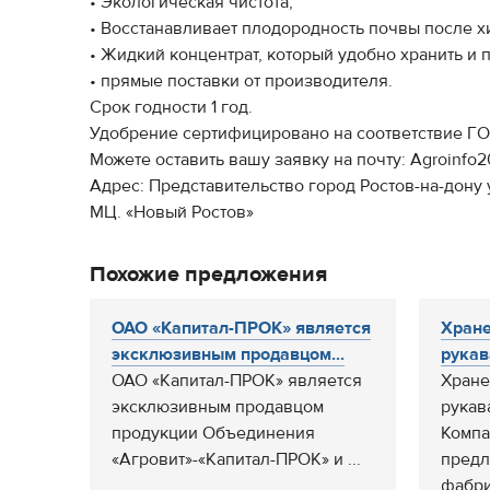
• Экологическая чистота;
• Восстанавливает плодородность почвы после х
• Жидкий концентрат, который удобно хранить и 
• прямые поставки от производителя.
Срок годности 1 год.
Удобрение сертифицировано на соответствие ГОС
Можете оставить вашу заявку на почту: Agroinfo
Адрес: Представительство город Ростов-на-дону у
МЦ. «Новый Ростов»
Похожие предложения
ОАО «Капитал-ПРОК» является
Хране
эксклюзивным продавцом...
рукав
ОАО «Капитал-ПРОК» является
Хране
эксклюзивным продавцом
рукава
продукции Объединения
Компа
«Агровит»-«Капитал-ПРОК» и ...
предл
фабри