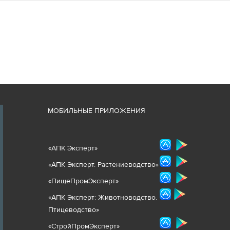
М
ОБИЛЬНЫЕ ПРИЛОЖЕНИЯ
«
АПК Эксперт
»
«
АПК Эксперт. Растениеводст
во
»
«ПищеПромЭксперт»
«
А
ПК Эксперт: Животнов
одство.
Птицеводство»
«СтройПромЭксперт»