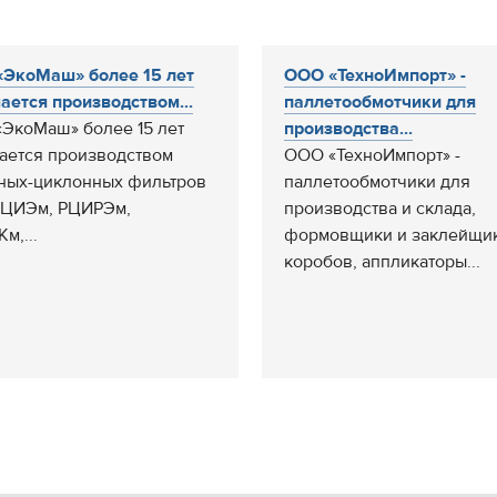
ЭкоМаш» более 15 лет
ООО «ТехноИмпорт» -
ается производством...
паллетообмотчики для
ЭкоМаш» более 15 лет
производства...
ается производством
ООО «ТехноИмпорт» -
ных-циклонных фильтров
паллетообмотчики для
РЦИЭм, РЦИРЭм,
производства и склада,
м,...
формовщики и заклейщи
коробов, аппликаторы...