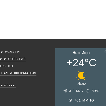
 И УСЛУГИ
Нью-Йорк
+24°C
И И СОБЫТИЯ
ЛЬСТВО
ТНАЯ ИНФОРМАЦИЯ
Ясно
е планы
3.6 М/С
89%
761
MMHG