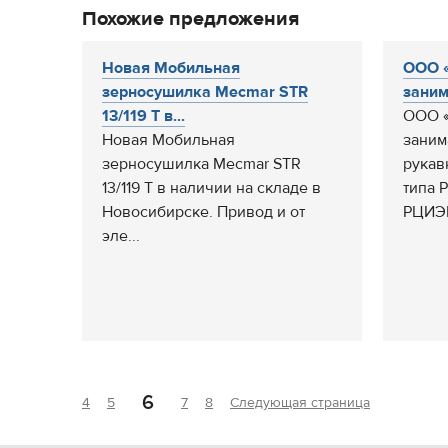
Похожие предложения
Новая Мобильная
ООО «
зерносушилка Mecmar STR
заним
13/119 T в...
ООО «
Новая Мобильная
заним
зерносушилка Mecmar STR
рукав
13/119 T в наличии на складе в
типа 
Новосибирске. Привод и от
РЦИЭК
эле...
6
4
5
7
8
Следующая страница