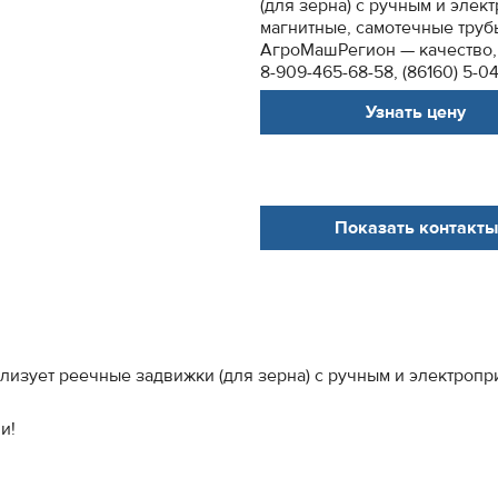
(для зерна) с ручным и эле
магнитные, самотечные труб
АгроМашРегион — качество, 
8-909-465-68-58, (86160) 5-0
Узнать цену
Показать контакты
изует реечные задвижки (для зерна) с ручным и электропр
и!