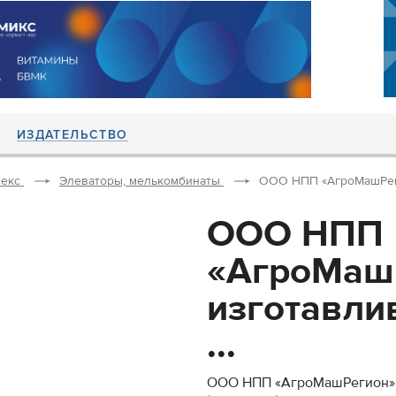
ИЗДАТЕЛЬСТВО
екс
Элеваторы, мелькомбинаты
ООО НПП «АгроМашРегио
ООО НПП
«АгроМаш
изготавли
...
ООО НПП «АгроМашРегион» и