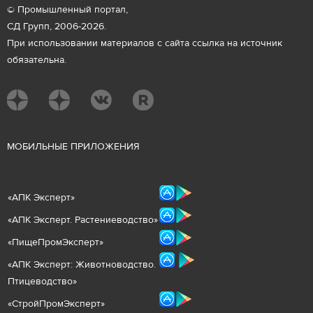
© Промышленный портал,
СД Групп, 2006-2026.
При использовании материалов с сайта ссылка на источник
обязательна.
М
ОБИЛЬНЫЕ ПРИЛОЖЕНИЯ
«
АПК Эксперт
»
«
АПК Эксперт. Растениеводст
во
»
«ПищеПромЭксперт»
«
А
ПК Эксперт: Животнов
одство.
Птицеводство»
«СтройПромЭксперт»