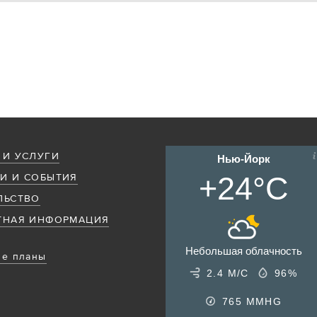
 И УСЛУГИ
Нью-Йорк
+24°C
И И СОБЫТИЯ
ЛЬСТВО
ТНАЯ ИНФОРМАЦИЯ
Небольшая облачность
е планы
2.4 М/С
96%
765
MMHG