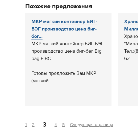
Похожие предложения
МКР мягкий контейнер БИГ-
Хране
БЭГ производство цена биг-
Милле
бег...
Хране
МКР мягкий контейнер БИГ-БЭГ
"Милл
производство цена биг-бег Big
Тел.:(
bag FIBC
62
Готовы предложить Вам МКР
(мягкий...
3
1
2
4
5
Следующая страница