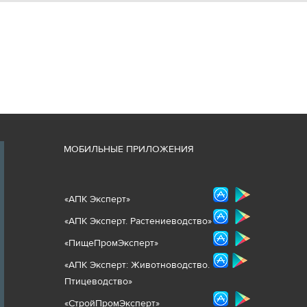
М
ОБИЛЬНЫЕ ПРИЛОЖЕНИЯ
«
АПК Эксперт
»
«
АПК Эксперт. Растениеводст
во
»
«ПищеПромЭксперт»
«
А
ПК Эксперт: Животнов
одство.
Птицеводство»
«СтройПромЭксперт»