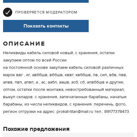
ПРОВЕРЯЕТСЯ МОДЕРАТОРОМ
Показать контакты
ОПИСАНИЕ
Неликвиды кабель силовой новый, с хранения, остатки
закупаем оптом по всей России
на постоянной основе закупаем кабель силовой различных
марок ввг , кг, авббшв, вббшв, кввг, квббшв, пв, сип, вбв, пвв,
апвв, пвп, апвп, а , ас, аабл, аашв, асб, сб, апвббшв и другие,
оптом, остатки после монтажа, невостребованный материал,
выкуп складов. с хранения, запечатанные барабаны, начатые
барабаны, из числа неликвидов, с хранения. перечень, фото,
регион отгрузки на адрес: prokat-titan@mail.ru тел.: 89177378473
Похожие предложения