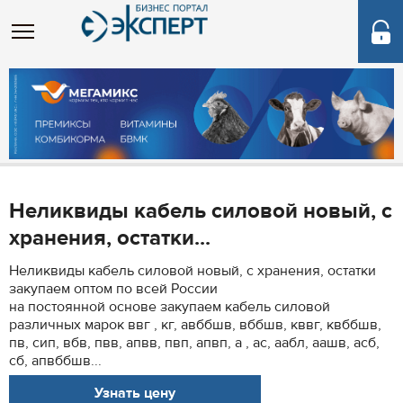
Неликвиды кабель силовой новый, с
хранения, остатки...
Неликвиды кабель силовой новый, с хранения, остатки
закупаем оптом по всей России
на постоянной основе закупаем кабель силовой
различных марок ввг , кг, авббшв, вббшв, кввг, квббшв,
пв, сип, вбв, пвв, апвв, пвп, апвп, а , ас, аабл, аашв, асб,
сб, апвббшв...
Узнать цену