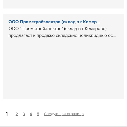
ООО Промстройэлектро (склад в г.Кемер...
ООО " Промстройэлектро" (склад в г.Кемерово)
предлагает к продаже складские неликвидные ос...
1
2
3
4
5
Следующая страница