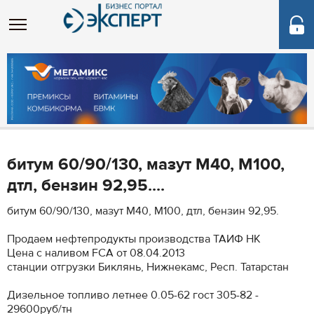
битум 60/90/130, мазут М40, М100,
дтл, бензин 92,95....
битум 60/90/130, мазут М40, М100, дтл, бензин 92,95.
Продаем нефтепродукты производства ТАИФ НК
Цена с наливом FCA от 08.04.2013
станции отгрузки Биклянь, Нижнекамс, Респ. Татарстан
Дизельное топливо летнее 0.05-62 гост 305-82 -
29600руб/тн