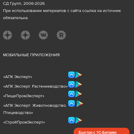
СД Групп, 2006-2026.
При использовании материалов с сайта ссылка на источник
обязательна.
М
ОБИЛЬНЫЕ ПРИЛОЖЕНИЯ
«
АПК Эксперт
»
«
АПК Эксперт. Растениеводст
во
»
«ПищеПромЭксперт»
«
А
ПК Эксперт: Животнов
одство.
Птицеводство»
«СтройПромЭксперт»
Быстро с 1С-Битрикс