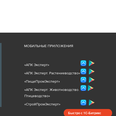
М
ОБИЛЬНЫЕ ПРИЛОЖЕНИЯ
«
АПК Эксперт
»
«
АПК Эксперт. Растениеводст
во
»
«ПищеПромЭксперт»
«
А
ПК Эксперт: Животнов
одство.
Птицеводство»
«СтройПромЭксперт»
Быстро с 1С-Битрикс