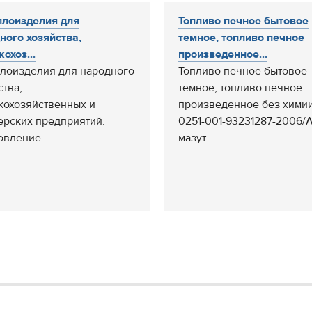
лоизделия для
Топливо печное бытовое
ного хозяйства,
темное, топливо печное
охоз...
произведенное...
лоизделия для народного
Топливо печное бытовое
ства,
темное, топливо печное
кохозяйственных и
произведенное без хими
рских предприятий.
0251-001-93231287-2006/А
вление ...
мазут...