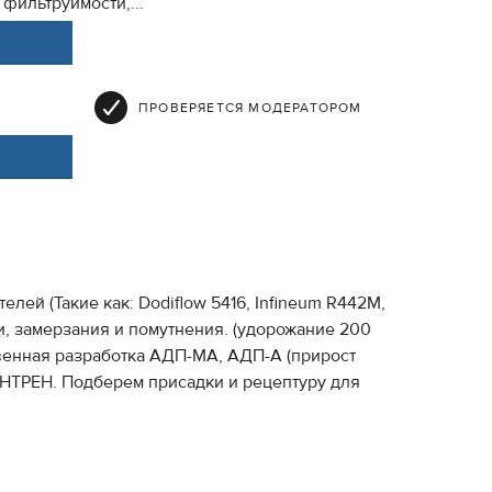
фильтруимости,...
ПРОВЕРЯЕТСЯ МОДЕРАТОРОМ
й (Такие как: Dodiflow 5416, Infineum R442М,
и, замерзания и помутнения. (удорожание 200
венная разработка АДП-МА, АДП-А (прирост
АНТРЕН. Подберем присадки и рецептуру для