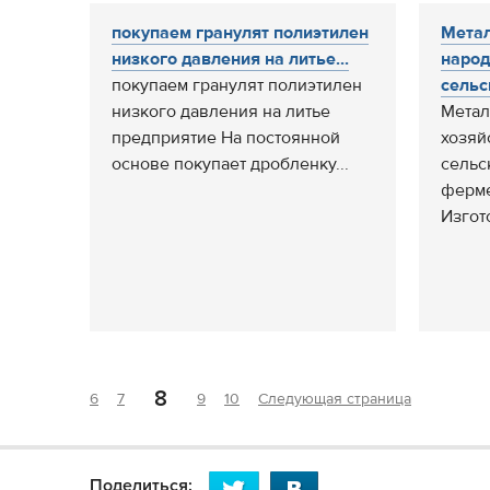
покупаем гранулят полиэтилен
Метал
низкого давления на литье...
народ
покупаем гранулят полиэтилен
сельск
низкого давления на литье
Метал
предприятие На постоянной
хозяй
основе покупает дробленку...
сельс
ферме
Изгото
8
6
7
9
10
Следующая страница
Поделиться: