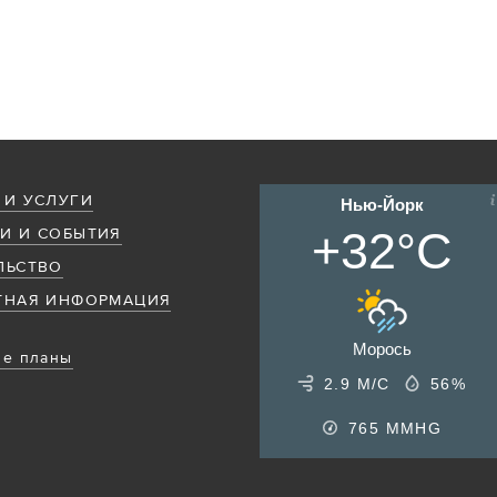
 И УСЛУГИ
Нью-Йорк
+32°C
И И СОБЫТИЯ
ЛЬСТВО
ТНАЯ ИНФОРМАЦИЯ
Морось
е планы
2.9 М/С
56%
765
MMHG