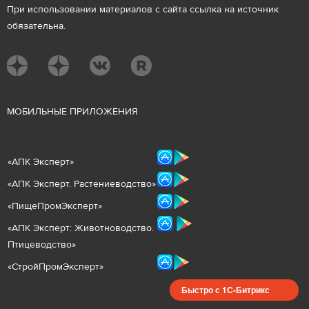
При использовании материалов с сайта ссылка на источник
обязательна.
М
ОБИЛЬНЫЕ ПРИЛОЖЕНИЯ
«
АПК Эксперт
»
«
АПК Эксперт. Растениеводст
во
»
«ПищеПромЭксперт»
«
А
ПК Эксперт: Животнов
одство.
Птицеводство»
«СтройПромЭксперт»
Быстро с 1С-Битрикс