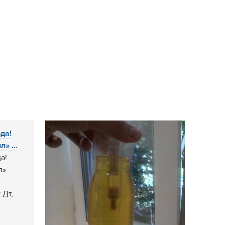
да!
» ...
а!
л»
 Дт,