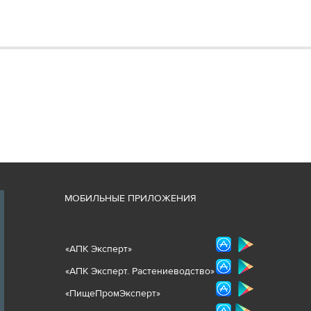
М
ОБИЛЬНЫЕ ПРИЛОЖЕНИЯ
«
АПК Эксперт
»
«
АПК Эксперт. Растениеводст
во
»
«ПищеПромЭксперт»