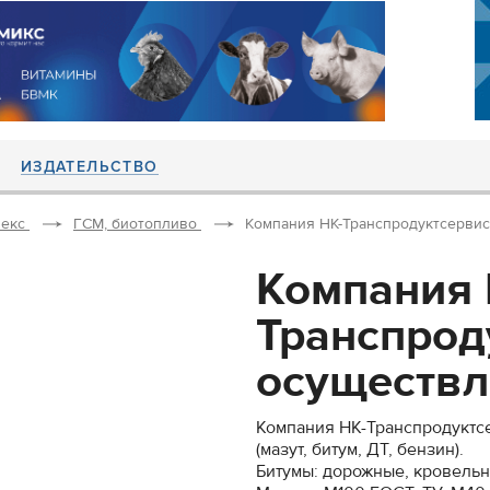
ИЗДАТЕЛЬСТВО
екс
ГСМ, биотопливо
Компания НК-Транспродуктсервис 
Компания 
Транспрод
осуществля
Компания НК-Транспродуктс
(мазут, битум, ДТ, бензин).
Битумы: дорожные, кровельн