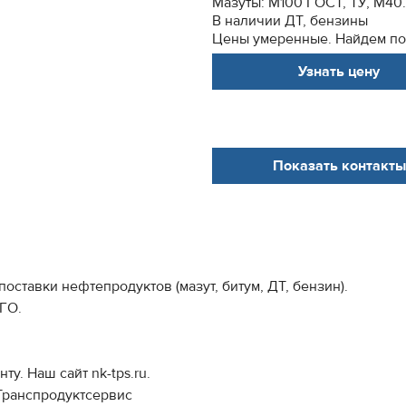
Мазуты: М100 ГОСТ, ТУ, М40.
В наличии ДТ, бензины
Цены умеренные. Найдем подх
Узнать цену
Показать контакты
ставки нефтепродуктов (мазут, битум, ДТ, бензин).
ГО.
у. Наш сайт nk-tps.ru.
-Транспродуктсервис