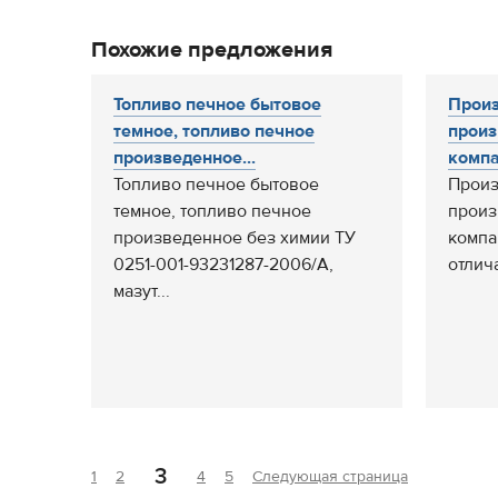
Похожие предложения
Топливо печное бытовое
Произ
темное, топливо печное
произ
произведенное...
компа
Топливо печное бытовое
Произ
темное, топливо печное
произ
произведенное без химии ТУ
компа
0251-001-93231287-2006/А,
отлича
мазут...
3
1
2
4
5
Следующая страница