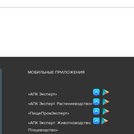
М
ОБИЛЬНЫЕ ПРИЛОЖЕНИЯ
«
АПК Эксперт
»
«
АПК Эксперт. Растениеводст
во
»
«ПищеПромЭксперт»
«
А
ПК Эксперт: Животнов
одство.
Птицеводство»