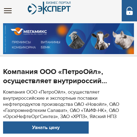
Компания ООО «ПетроОйл»,
осуществляет внутрироссий...
Компания ООО «ПетроОйл», осуществляет
внутрироссийские и экспортные поставки
нефтепродуктов производства ОАО «Новойл», ОАО
«Газпромнефтехим Салават», ОАО «ТАИФ-НК», ОАО
«ОрскНефтеОргСинтез», ЗАО «ХРПЗ», Яйский НПЗ
Узнать цену