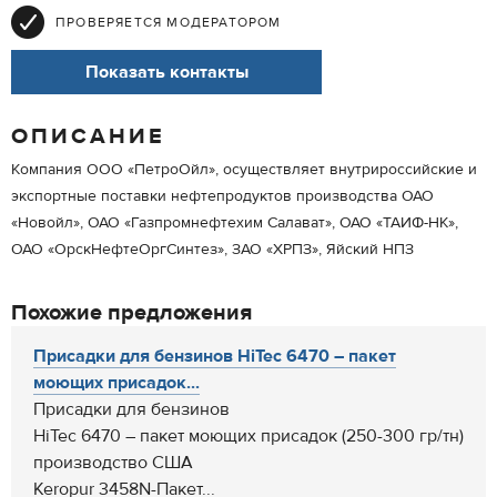
ПРОВЕРЯЕТСЯ МОДЕРАТОРОМ
Показать контакты
ОПИСАНИЕ
Компания ООО «ПетроОйл», осуществляет внутрироссийские и
экспортные поставки нефтепродуктов производства ОАО
«Новойл», ОАО «Газпромнефтехим Салават», ОАО «ТАИФ-НК»,
ОАО «ОрскНефтеОргСинтез», ЗАО «ХРПЗ», Яйский НПЗ
Похожие предложения
Присадки для бензинов HiTec 6470 – пакет
моющих присадок...
Присадки для бензинов
HiTec 6470 – пакет моющих присадок (250-300 гр/тн)
производство США
Keropur 3458N-Пакет...