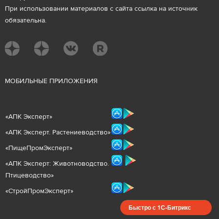
При использовании материалов с сайта ссылка на источник
обязательна.
М
ОБИЛЬНЫЕ ПРИЛОЖЕНИЯ
«
АПК Эксперт
»
«
АПК Эксперт. Растениеводст
во
»
«ПищеПромЭксперт»
«
А
ПК Эксперт: Животнов
одство.
Птицеводство»
«СтройПромЭксперт»
Быстро с 1С-Битрикс