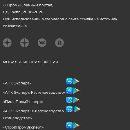
© Промышленный портал,
СД Групп, 2006-2026.
При использовании материалов с сайта ссылка на источник
обязательна.
М
ОБИЛЬНЫЕ ПРИЛОЖЕНИЯ
«
АПК Эксперт
»
«
АПК Эксперт. Растениеводст
во
»
«ПищеПромЭксперт»
«
А
ПК Эксперт: Животнов
одство.
Птицеводство»
«СтройПромЭксперт»