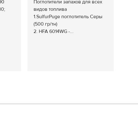
90
Поглотители запахов для всех
30;
видов топлива
1.SulfurPuge поглотитель Серы
(500 гр/тн)
2. HFA 6014WG -...