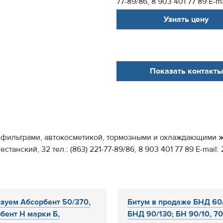
77-89/86, 8 903 401 77 89 Е-m
Узнать цену
Показать контакты
тофильтрами, автокосметикой, тормозными и охлаждающими 
танский, 32 тел.: (863) 221-77-89/86, 8 903 401 77 89 Е-mail:
зуем Абсорбент 50/370,
Битум в продаже БНД 60
бент Н марки Б,
БНД 90/130; БН 90/10, 70.