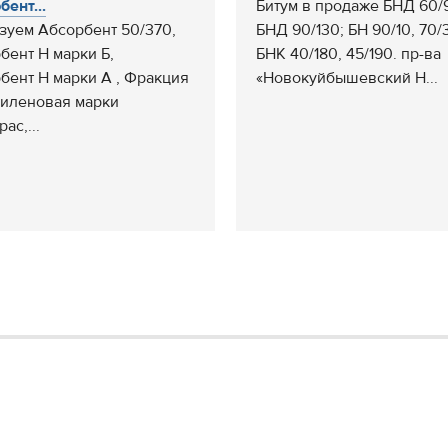
бент...
Битум в продаже БНД 60/
зуем Абсорбент 50/370,
БНД 90/130; БН 90/10, 70/
бент Н марки Б,
БНК 40/180, 45/190. пр-ва
бент Н марки А , Фракция
«Новокуйбышевский Н...
иленовая марки
ас,...