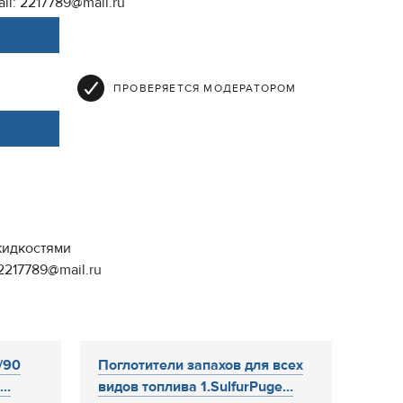
ail: 2217789@mail.ru
ПРОВЕРЯЕТСЯ МОДЕРАТОРОМ
жидкостями
 2217789@mail.ru
/90
Поглотители запахов для всех
..
видов топлива 1.SulfurPuge...