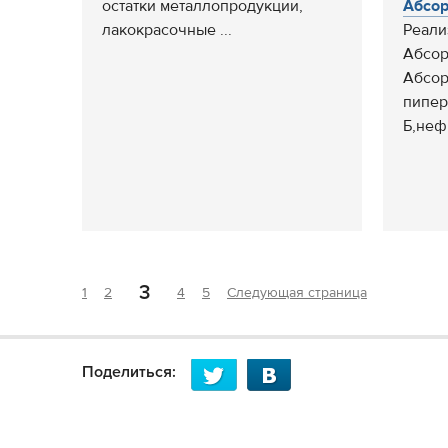
остатки металлопродукции,
Абсор
лакокрасочные ...
Реали
Абсор
Абсор
пипер
Б,нефр
3
1
2
4
5
Следующая страница
Поделиться: