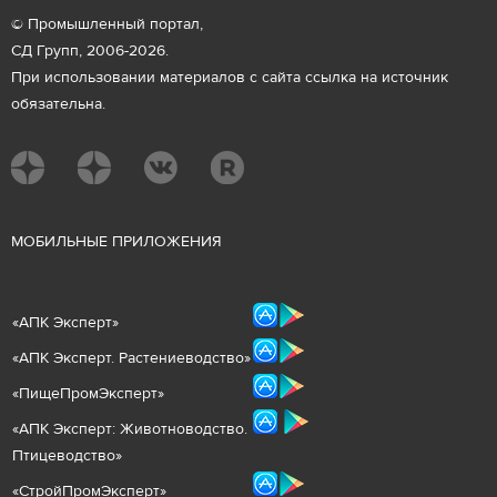
© Промышленный портал,
СД Групп, 2006-2026.
При использовании материалов с сайта ссылка на источник
обязательна.
М
ОБИЛЬНЫЕ ПРИЛОЖЕНИЯ
«
АПК Эксперт
»
«
АПК Эксперт. Растениеводст
во
»
«ПищеПромЭксперт»
«
А
ПК Эксперт: Животнов
одство.
Птицеводство»
«СтройПромЭксперт»