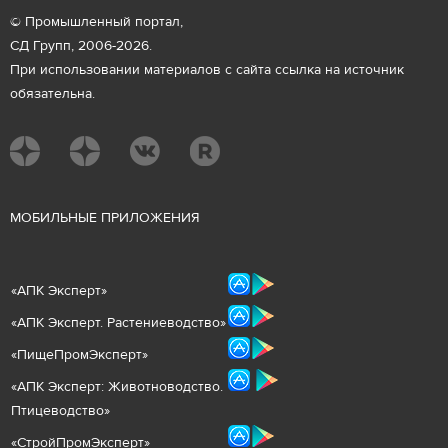
© Промышленный портал,
СД Групп, 2006-2026.
При использовании материалов с сайта ссылка на источник
обязательна.
М
ОБИЛЬНЫЕ ПРИЛОЖЕНИЯ
«
АПК Эксперт
»
«
АПК Эксперт. Растениеводст
во
»
«ПищеПромЭксперт»
«
А
ПК Эксперт: Животнов
одство.
Птицеводство»
«СтройПромЭксперт»