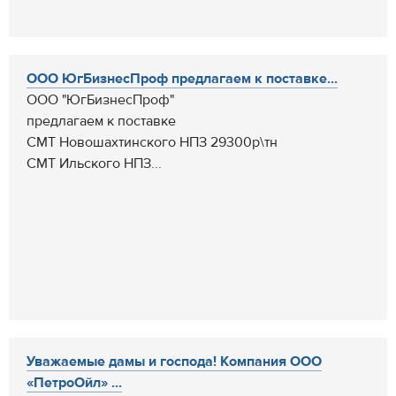
ООО ЮгБизнесПроф предлагаем к поставке...
ООО "ЮгБизнесПроф"
предлагаем к поставке
СМТ Новошахтинского НПЗ 29300р\тн
СМТ Ильского НПЗ...
Уважаемые дамы и господа! Компания ООО
«ПетроОйл» ...