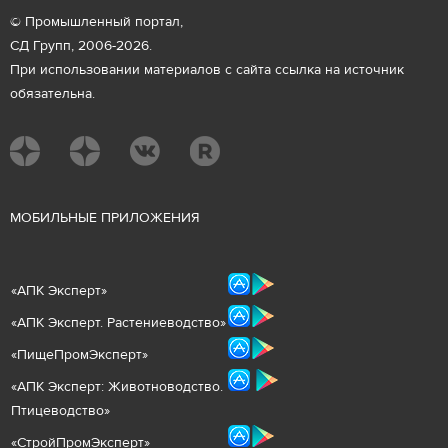
© Промышленный портал,
СД Групп, 2006-2026.
При использовании материалов с сайта ссылка на источник
обязательна.
М
ОБИЛЬНЫЕ ПРИЛОЖЕНИЯ
«
АПК Эксперт
»
«
АПК Эксперт. Растениеводст
во
»
«ПищеПромЭксперт»
«
А
ПК Эксперт: Животнов
одство.
Птицеводство»
«СтройПромЭксперт»