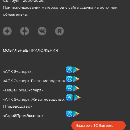
СД Групп, 2006-2026.
При использовании материалов с сайта ссылка на источник
обязательна.
М
ОБИЛЬНЫЕ ПРИЛОЖЕНИЯ
«
АПК Эксперт
»
«
АПК Эксперт. Растениеводст
во
»
«ПищеПромЭксперт»
«
А
ПК Эксперт: Животнов
одство.
Птицеводство»
«СтройПромЭксперт»
Быстро с 1С-Битрикс