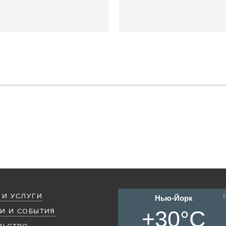
 И УСЛУГИ
Нью-Йорк
+30°C
И И СОБЫТИЯ