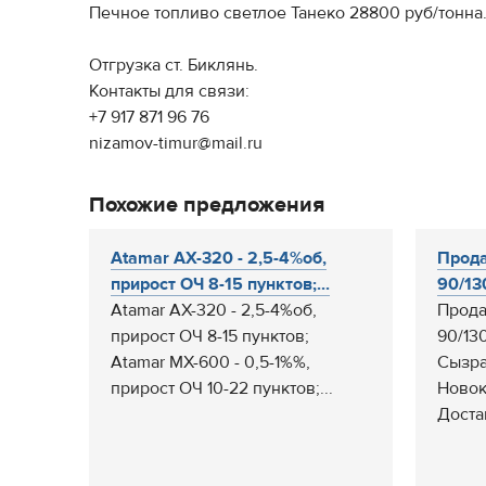
Печное топливо светлое Танеко 28800 руб/тонна
Отгрузка ст. Биклянь.
Контакты для связи:
+7 917 871 96 76
nizamov-timur@mail.ru
Похожие предложения
Atamar AX-320 - 2,5-4%об,
Прода
прирост ОЧ 8-15 пунктов;...
90/13
Atamar AX-320 - 2,5-4%об,
Прода
прирост ОЧ 8-15 пунктов;
90/130
Atamar MX-600 - 0,5-1%%,
Сызра
прирост ОЧ 10-22 пунктов;...
Ново
Доста