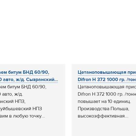
.
ем битум БНД 60/90,
Цетаноповышающая при
0 авто, ж/д. Сызранский...
Difron H 372 1000 гр. /тонн
ем битум БНД 60/90,
Цетаноповышающая прис
 авто, ж/д.
Difron H 372 1000 гр. /тон
нский НПЗ,
повышает на 10 единиц.
куйбышевский НПЗ
Производства Польша,
вим в любую точку...
высокоэффективная...