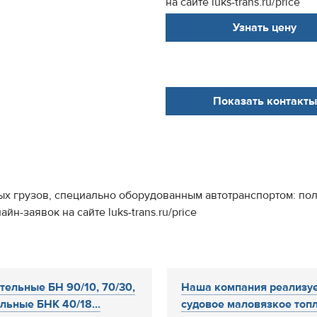
на сайте luks-trans.ru/price
Узнать цену
Показать контакты
ых грузов, специально оборудованным автотранспортом: по
йн-заявок на сайте luks-trans.ru/price
тельные БН 90/10, 70/30,
Наша компания реализу
льные БНК 40/18...
судовое маловязкое топл