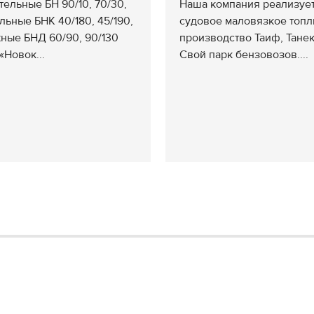
тельные БН 90/10, 70/30,
Наша компания реализуе
льные БНК 40/180, 45/190,
судовое маловязкое топл
ные БНД 60/90, 90/130
производство Таиф, Танек
«Новок...
Свой парк бензовозов....