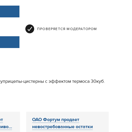
ПРОВЕРЯЕТСЯ МОДЕРАТОРОМ
луприцепы-цистерны с эффектом термоса 30куб.
ет
ОАО Фортум продает
иво...
невостребованные остатки