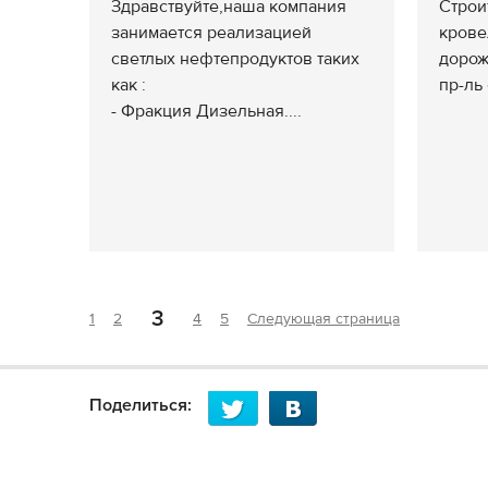
Здравствуйте,наша компания
Строи
занимается реализацией
крове
светлых нефтепродуктов таких
дорож
как :
пр-ль 
- Фракция Дизельная....
3
1
2
4
5
Следующая страница
Поделиться: