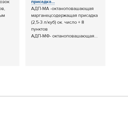
озок
присадка...
ов,
АДП-МА -октаноповашающая
ым
марганецсодержащая присадка
(2,5-3 л/куб) ок. число + 8
пунктов
АДП-МФ- октаноповашающая...