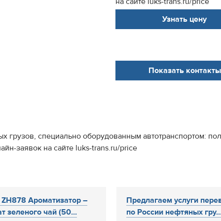
на сайте luks-trans.ru/price
Узнать цену
Показать контакты
ых грузов, специально оборудованным автотранспортом: по
йн-заявок на сайте luks-trans.ru/price
n ZH878 Ароматизатор –
Предлагаем услуги пере
т зеленого чай (50...
по России нефтяных гру..