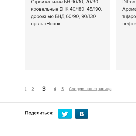
Строительные БН 90/10, 70/30,
Difro
кровельные БНК 40/180, 45/190,
Арома
дорожные БНД 60/90, 90/130
тн)ар
пр-ль «Новок...
нефте
3
1
2
4
5
Следующая страница
Поделиться: