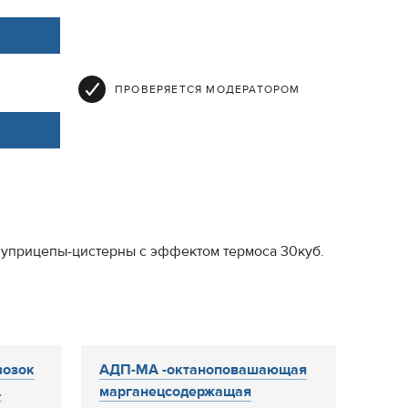
ПРОВЕРЯЕТСЯ МОДЕРАТОРОМ
луприцепы-цистерны с эффектом термоса 30куб.
возок
АДП-МА -октаноповашающая
.
марганецсодержащая