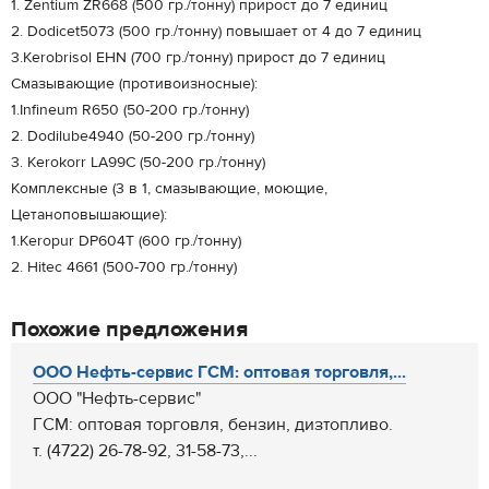
1. Zentium ZR668 (500 гр./тонну) прирост до 7 единиц
2. Dodicet5073 (500 гр./тонну) повышает от 4 до 7 единиц
3.Kerobrisol EHN (700 гр./тонну) прирост до 7 единиц
Смазывающие (противоизносные):
1.Infineum R650 (50-200 гр./тонну)
2. Dodilube4940 (50-200 гр./тонну)
3. Kerokorr LA99C (50-200 гр./тонну)
Комплексные (3 в 1, смазывающие, моющие,
Цетаноповышающие):
1.Keropur DP604T (600 гр./тонну)
2. Нitec 4661 (500-700 гр./тонну)
Похожие предложения
ООО Нефть-сервис ГСМ: оптовая торговля,...
ООО "Нефть-сервис"
ГСМ: оптовая торговля, бензин, дизтопливо.
т. (4722) 26-78-92, 31-58-73,...