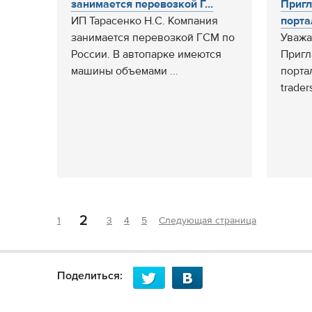
занимается перевозкой Г...
Пригл
ИП Тарасенко Н.С. Компания
портал
занимается перевозкой ГСМ по
Уважа
России. В автопарке имеются
Пригл
машины объемами ...
порта
trader
2
1
3
4
5
Следующая страница
Поделиться: