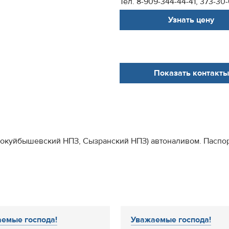
Тел. 8-909-344-44-41, 373-30
Узнать цену
Показать контакты
уйбышевский НПЗ, Сызранский НПЗ) автоналивом. Паспорта по
я
емые господа!
Уважаемые господа!