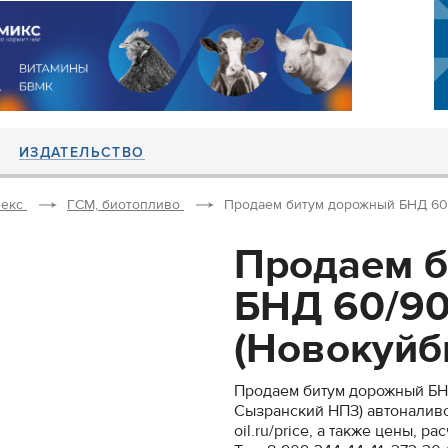
ИЗДАТЕЛЬСТВО
екс
ГСМ, биотопливо
Продаем битум дорожный БНД 60/
Продаем 
БНД 60/90
(Новокуйб
Продаем битум дорожный БН
Сызранский НПЗ) автоналивом.
oil.ru/price, а также цены, р