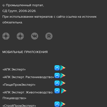
© Промышленный портал,
СД Групп, 2006-2026.
При использовании материалов с сайта ссылка на источник
обязательна.
М
ОБИЛЬНЫЕ ПРИЛОЖЕНИЯ
«
АПК Эксперт
»
«
АПК Эксперт. Растениеводст
во
»
«ПищеПромЭксперт»
«
А
ПК Эксперт: Животнов
одство.
Птицеводство»
«СтройПромЭксперт»