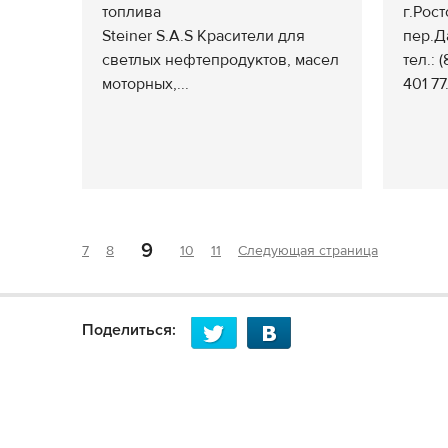
топлива
г.Рос
Steiner S.A.S Красители для
пер.Д
светлых нефтепродуктов, масел
тел.: 
моторных,...
401 77.
9
7
8
10
11
Следующая страница
Поделиться: