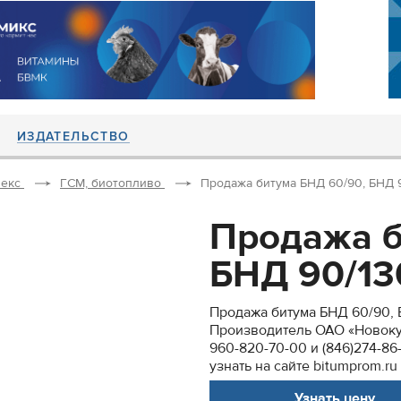
ИЗДАТЕЛЬСТВО
екс
ГСМ, биотопливо
Продажа битума БНД 60/90, БНД 90/
Продажа б
БНД 90/130
Продажа битума БНД 60/90, БН
Производитель ОАО «Новоку
960-820-70-00 и (846)274-8
узнать на сайте bitumprom.ru
Узнать цену