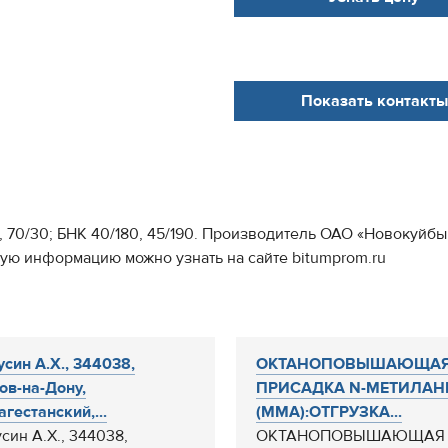
Показать контакты
0, 70/30; БНК 40/180, 45/190. Производитель ОАО «Новокуй
ную информацию можно узнать на сайте bitumprom.ru
син А.Х., 344038,
ОКТАНОПОВЫШАЮЩА
тов-на-Дону,
ПРИСАДКА N-МЕТИЛА
агестанский,...
(ММА):ОТГРУЗКА...
син А.Х., 344038,
ОКТАНОПОВЫШАЮЩАЯ