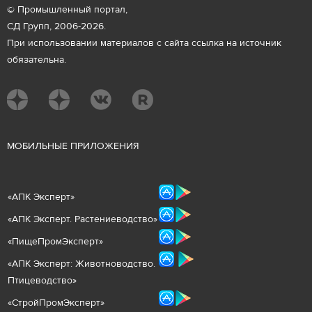
© Промышленный портал,
СД Групп, 2006-2026.
При использовании материалов с сайта ссылка на источник
обязательна.
М
ОБИЛЬНЫЕ ПРИЛОЖЕНИЯ
«
АПК Эксперт
»
«
АПК Эксперт. Растениеводст
во
»
«ПищеПромЭксперт»
«
А
ПК Эксперт: Животнов
одство.
Птицеводство»
«СтройПромЭксперт»