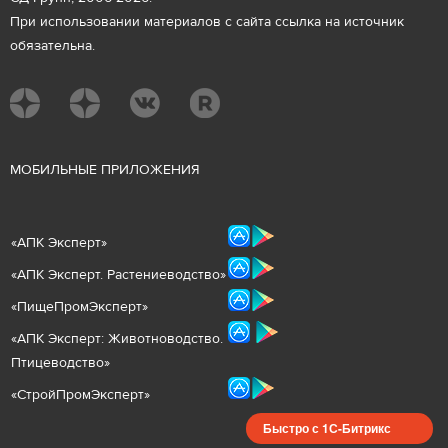
При использовании материалов с сайта ссылка на источник
обязательна.
М
ОБИЛЬНЫЕ ПРИЛОЖЕНИЯ
«
АПК Эксперт
»
«
АПК Эксперт. Растениеводст
во
»
«ПищеПромЭксперт»
«
А
ПК Эксперт: Животнов
одство.
Птицеводство»
«СтройПромЭксперт»
Быстро с 1С-Битрикс