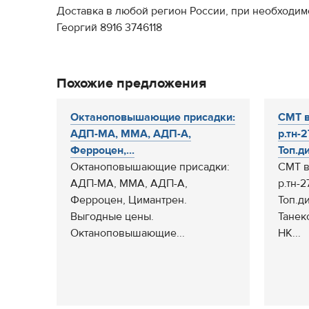
Доставка в любой регион России, при необходим
Георгий 8916 3746118
Похожие предложения
Октаноповышающие присадки:
СМТ в
АДП-МА, ММА, АДП-А,
р.тн-
Ферроцен,...
Топ.д
Октаноповышающие присадки:
СМТ в
АДП-МА, ММА, АДП-А,
р.тн-
Ферроцен, Цимантрен.
Топ.д
Выгодные цены.
Танек
Октаноповышающие...
НК...