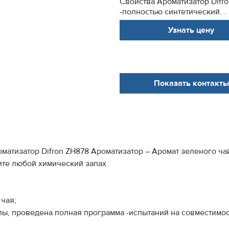
Свойства Ароматизатор Difr
-полностью синтетический...
Узнать цену
Показать контакты
атизатор Difron ZH878 Ароматизатор – Аромат зеленого чай ( 
ите любой химический запах.
 чая;
ы, проведена полная программа -испытаний на совместимос