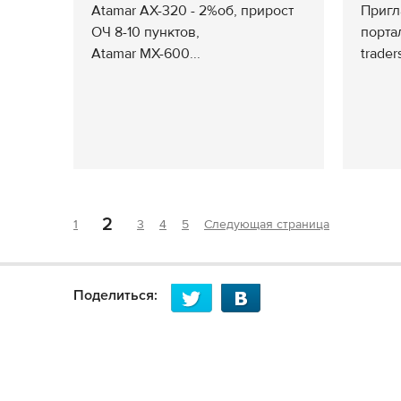
Atamar AX-320 - 2%об, прирост
Пригл
ОЧ 8-10 пунктов,
порта
Atamar MX-600...
trader
2
1
3
4
5
Следующая страница
Поделиться: