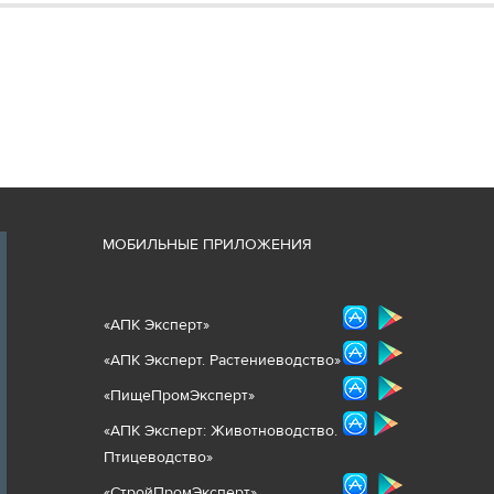
М
ОБИЛЬНЫЕ ПРИЛОЖЕНИЯ
«
АПК Эксперт
»
«
АПК Эксперт. Растениеводст
во
»
«ПищеПромЭксперт»
«
А
ПК Эксперт: Животнов
одство.
Птицеводство»
«СтройПромЭксперт»