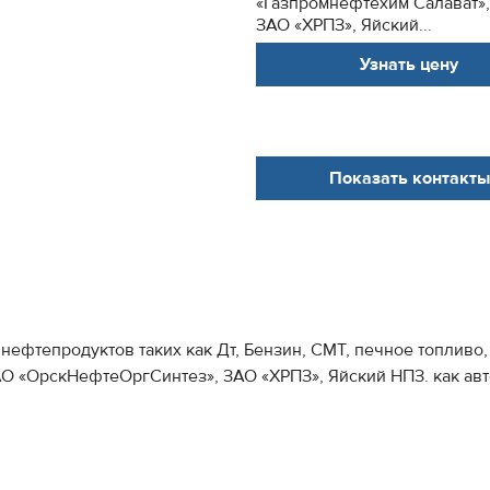
«Газпромнефтехим Салават»
ЗАО «ХРПЗ», Яйский...
Узнать цену
Показать контакты
ефтепродуктов таких как Дт, Бензин, СМТ, печное топливо
 «ОрскНефтеОргСинтез», ЗАО «ХРПЗ», Яйский НПЗ. как автот