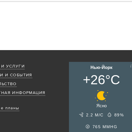
 И УСЛУГИ
Нью-Йорк
+26°C
И И СОБЫТИЯ
ЛЬСТВО
ТНАЯ ИНФОРМАЦИЯ
Ясно
е планы
2.2 М/С
89%
765
MMHG