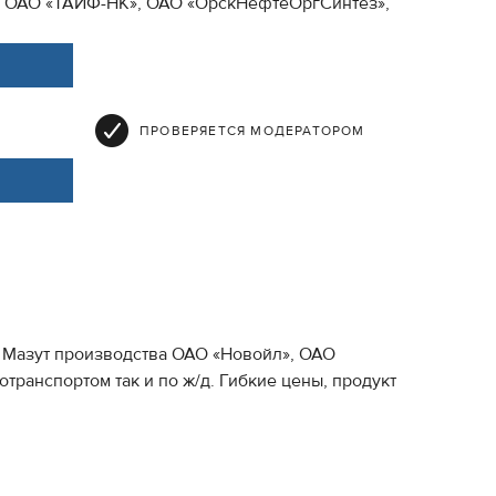
, ОАО «ТАИФ-НК», ОАО «ОрскНефтеОргСинтез»,
ПРОВЕРЯЕТСЯ МОДЕРАТОРОМ
, Мазут производства ОАО «Новойл», ОАО
ранспортом так и по ж/д. Гибкие цены, продукт