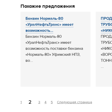
Похожие предложения
Бензин Нормаль-80
ПРОД
«УралНефтьТранс» имеет
ТРУБ
возможность...
«НИКО
Бензин Нормаль-80
ПРОД
«УралНефтьТранс» имеет
ТРУБ
возможность поставки бензина
«НИКО
«Нормаль-80» Уфимский НПЗ,
«ВОР
во...
ТОНН
...
2
1
3
4
5
Следующая страница