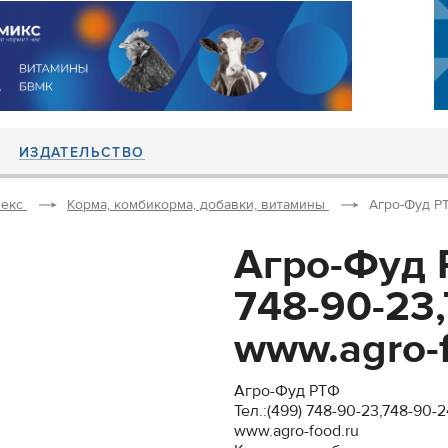
ИЗДАТЕЛЬСТВО
екс
Корма, комбикорма, добавки, витамины
Агро-Фуд РТФ
Агро-Фуд Р
748-90-23
www.agro-f
Агро-Фуд РТФ
Тел.:(499) 748-90-23,748-90-2
www.agro-food.ru