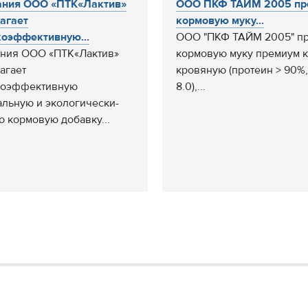
ания ООО «ПТК«Лактив»
ООО ПКФ ТАЙМ 2005 пр
агает
кормовую муку...
оэффективную...
ООО "ПКФ ТАЙМ 2005" пр
ния ООО «ПТК«Лактив»
кормовую муку премиум к
агает
кровяную (протеин > 90%,
коэффективную
8.0),...
альную и экологически-
ю кормовую добавку...