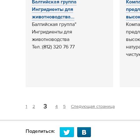
Балтийская группа
Комп
Ингридиенты для
предл
животноводства...
высок
Балтийская группа"
Компа
Ингридиенты для
предл
животноводства
высо
Тел.:(812) 320 76 77
натур
чисту
3
1
2
4
5
Следующая страница
Поделиться: