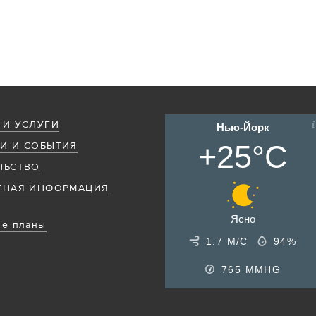
 И УСЛУГИ
Нью-Йорк
+25°C
И И СОБЫТИЯ
ЛЬСТВО
ТНАЯ ИНФОРМАЦИЯ
Ясно
е планы
1.7 М/С
94%
765
MMHG