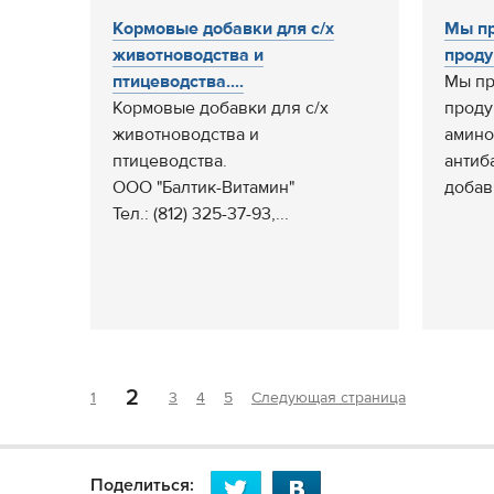
Кормовые добавки для с/х
Мы пр
животноводства и
проду
птицеводства....
Мы пр
Кормовые добавки для с/х
проду
животноводства и
амино
птицеводства.
антиб
ООО "Балтик-Витамин"
добавк
Тел.: (812) 325-37-93,...
2
1
3
4
5
Следующая страница
Поделиться: