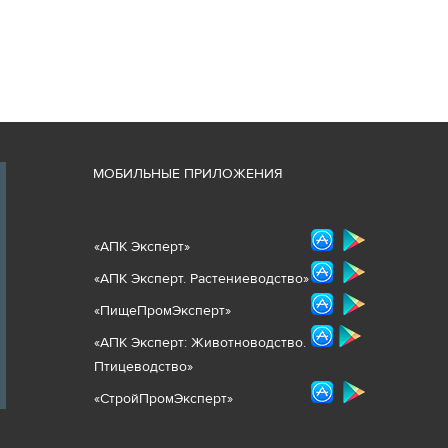
М
ОБИЛЬНЫЕ ПРИЛОЖЕНИЯ
«
АПК Эксперт
»
«
АПК Эксперт. Растениеводст
во
»
«ПищеПромЭксперт»
«
А
ПК Эксперт: Животнов
одство.
Птицеводство»
«СтройПромЭксперт»