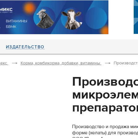
ИЗДАТЕЛЬСТВО
екс
Корма, комбикорма, добавки, витамины
Производст
Производс
микроэле
препаратов
Производство и продажа ми
форме (хелаты) для произво