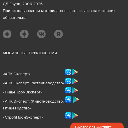
СД Групп, 2006-2026.
При использовании материалов с сайта ссылка на источник
обязательна.
М
ОБИЛЬНЫЕ ПРИЛОЖЕНИЯ
«
АПК Эксперт
»
«
АПК Эксперт. Растениеводст
во
»
«ПищеПромЭксперт»
«
А
ПК Эксперт: Животнов
одство.
Птицеводство»
«СтройПромЭксперт»
Быстро с 1С-Битрикс