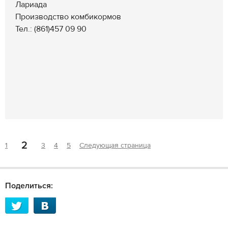
Лариада
Производство комбикормов
Тел.: (861)457 09 90
2
1
3
4
5
Следующая страница
Поделиться: