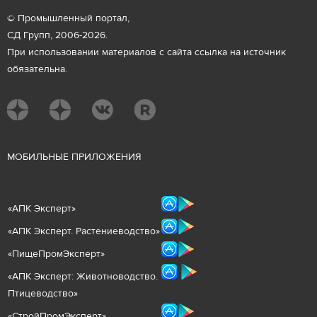
© Промышленный портал,
СД Групп, 2006-2026.
При использовании материалов с сайта ссылка на источник
обязательна.
М
ОБИЛЬНЫЕ ПРИЛОЖЕНИЯ
«
АПК Эксперт
»
«
АПК Эксперт. Растениеводст
во
»
«ПищеПромЭксперт»
«
А
ПК Эксперт: Животнов
одство.
Птицеводство»
«СтройПромЭксперт»