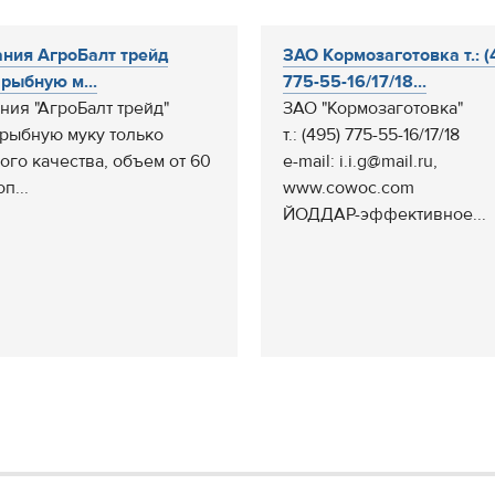
ния АгроБалт трейд
ЗАО Кормозаготовка т.: (
 рыбную м...
775-55-16/17/18...
ния "АгроБалт трейд"
ЗАО "Кормозаготовка"
 рыбную муку только
т.: (495) 775-55-16/17/18
ого качества, объем от 60
e-mail: i.i.g@mail.ru,
оп...
www.cowoc.com
ЙОДДАР-эффективное...