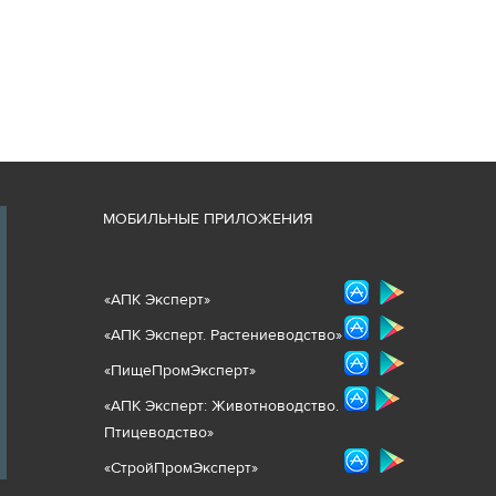
М
ОБИЛЬНЫЕ ПРИЛОЖЕНИЯ
«
АПК Эксперт
»
«
АПК Эксперт. Растениеводст
во
»
«ПищеПромЭксперт»
«
А
ПК Эксперт: Животнов
одство.
Птицеводство»
«СтройПромЭксперт»