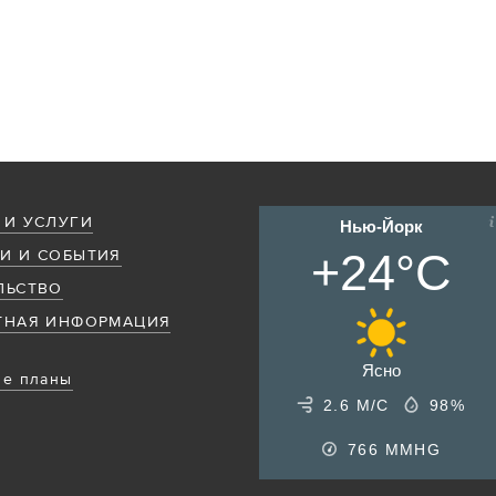
 И УСЛУГИ
Нью-Йорк
+24°C
И И СОБЫТИЯ
ЛЬСТВО
ТНАЯ ИНФОРМАЦИЯ
Ясно
е планы
2.6 М/С
98%
766
MMHG