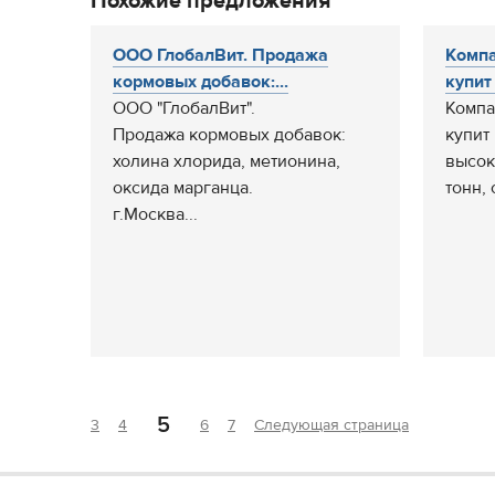
Похожие предложения
ООО ГлобалВит. Продажа
Компа
кормовых добавок:...
купит
ООО "ГлобалВит".
Компа
Продажа кормовых добавок:
купит
холина хлорида, метионина,
высок
оксида марганца.
тонн, 
г.Москва...
5
3
4
6
7
Следующая страница