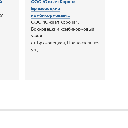
й
ООО Южная Корона ,
Брюховецкий
й"
комбикормовый...
ООО "Южная Корона" ,
Брюховецкий комбикормовый
завод
ст. Брюховецкая, Привокзальная
ул., ...