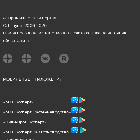
© Промышленный портал,
СД Групп, 2006-2026.
При использовании материалов с сайта ссылка на источник
обязательна.
М
ОБИЛЬНЫЕ ПРИЛОЖЕНИЯ
«
АПК Эксперт
»
«
АПК Эксперт. Растениеводст
во
»
«ПищеПромЭксперт»
«
А
ПК Эксперт: Животнов
одство.
Птицеводство»