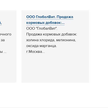
ООО ГлобалВит. Продажа
,
кормовых добавок:...
ООО "ГлобалВит".
очного
Продажа кормовых добавок:
 за
холина хлорида, метионина,
оксида марганца.
 ...
г.Москва...