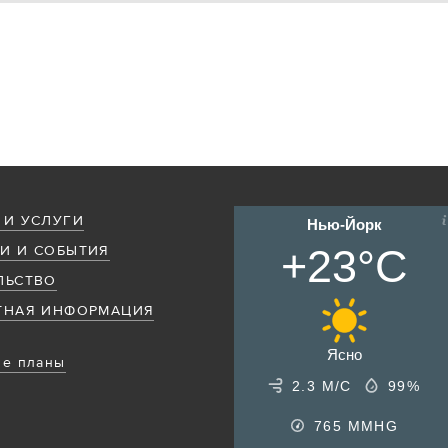
 И УСЛУГИ
Нью-Йорк
+23°C
И И СОБЫТИЯ
ЛЬСТВО
ТНАЯ ИНФОРМАЦИЯ
Ясно
е планы
2.3 М/С
99%
765
MMHG