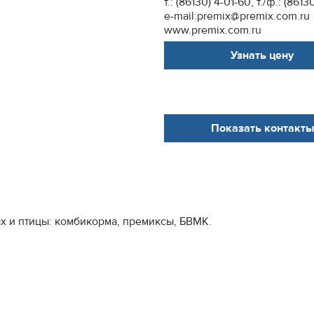
т.: (86130) 4-01-60, т./ф.: (8613
e-mail:premix@premix.com.ru
www.premix.com.ru
Узнать цену
Показать контакты
х и птицы: комбикорма, премиксы, БВМК.