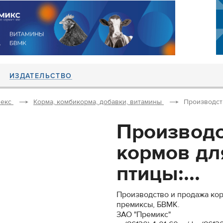
ИЗДАТЕЛЬСТВО
екс
Корма, комбикорма, добавки, витамины
Производств
Производс
кормов дл
птицы:...
Производство и продажа кор
премиксы, БВМК.
ЗАО "Премикс"