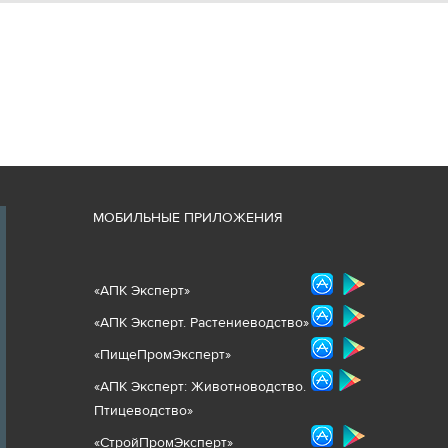
М
ОБИЛЬНЫЕ ПРИЛОЖЕНИЯ
«
АПК Эксперт
»
«
АПК Эксперт. Растениеводст
во
»
«ПищеПромЭксперт»
«
А
ПК Эксперт: Животнов
одство.
Птицеводство»
«СтройПромЭксперт»