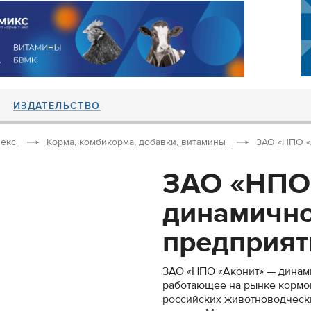
ИЗДАТЕЛЬСТВО
екс
Корма, комбикорма, добавки, витамины
ЗАО «НПО «
ЗАО «НПО
динамичн
предприяти
ЗАО «НПО «Аконит» — динам
работающее на рынке кормов
российских животноводчески