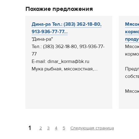
Похожие предложения
Дина-ра Тел.: (383) 362-18-80,
Мясок
913-936-77-77...
кормо
"Дина-ра"
проду
Тел.: (383) 362-18-80, 913-936-77-
Мясок
77
кормо
E-mail: dinar_korma@bk.ru
Мука рыбная, мясокостная,...
Предл
собст
Мясок
1
2
3
4
5
Следующая страница