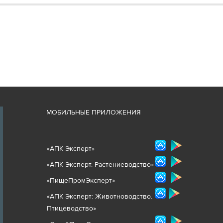
М
ОБИЛЬНЫЕ ПРИЛОЖЕНИЯ
«
АПК Эксперт
»
«
АПК Эксперт. Растениеводст
во
»
«ПищеПромЭксперт»
«
А
ПК Эксперт: Животнов
одство.
Птицеводство»