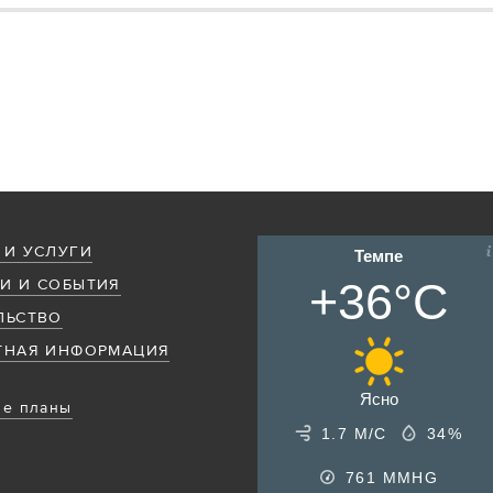
 И УСЛУГИ
Темпе
+36°C
И И СОБЫТИЯ
ЛЬСТВО
ТНАЯ ИНФОРМАЦИЯ
Ясно
е планы
1.7 М/С
34%
761
MMHG