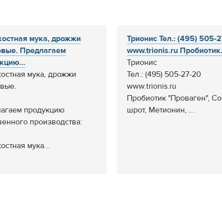
остная мука, дрожжи
Трионис Тел.: (495) 505-
вые. Предлагаем
www.trionis.ru Пробиотик.
кцию...
Трионис
остная мука, дрожжи
Тел.: (495) 505-27-20
вые.
www.trionis.ru
Пробиотик "Проваген", С
агаем продукцию
шрот, Метионин, ...
венного производства:
остная мука...