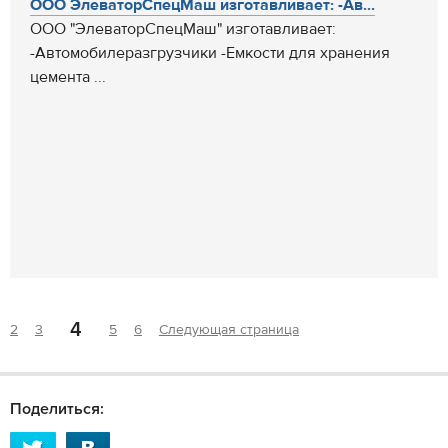
ООО ЭлеваторСпецМаш изготавливает: -Ав...
ООО "ЭлеваторСпецМаш" изготавливает:
-Автомобилеразгрузчики -Емкости для хранения
цемента ...
4
2
3
5
6
Следующая страница
Поделиться: