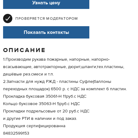
Узнать цену
ПРОВЕРЯЕТСЯ МОДЕРАТОРОМ
Показать контакты
ОПИСАНИЕ
1.Производим рукава пожарные, напорные, напорно-
всасывающие, автотракторные, дюрит,шланги,тех.пластины,
дешёвые рез.смеси и т.п.
2.Запчасти для нужд РЖД - пластины Суфле(баллоны
переходных площадок) 6500 р. с НДС за комплект 6 пластин.
Прокладка буксовая 35061-Н 11руб.с НДС
Кольцо буксовое 35063-Н 5руб.с НДС
Прокладки подрельсовые от 20 руб.с НДС
и другие РТИ в наличии и под заказ.
Продукция сертифицированна
84832599153