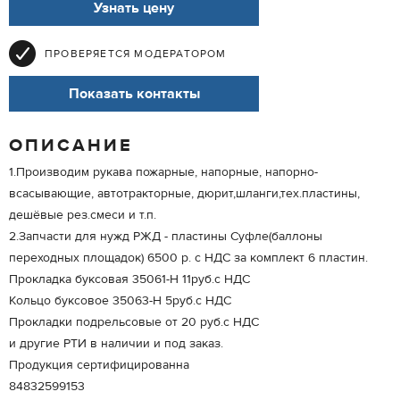
Узнать цену
ПРОВЕРЯЕТСЯ МОДЕРАТОРОМ
Показать контакты
ОПИСАНИЕ
1.Производим рукава пожарные, напорные, напорно-
всасывающие, автотракторные, дюрит,шланги,тех.пластины,
дешёвые рез.смеси и т.п.
2.Запчасти для нужд РЖД - пластины Суфле(баллоны
переходных площадок) 6500 р. с НДС за комплект 6 пластин.
Прокладка буксовая 35061-Н 11руб.с НДС
Кольцо буксовое 35063-Н 5руб.с НДС
Прокладки подрельсовые от 20 руб.с НДС
и другие РТИ в наличии и под заказ.
Продукция сертифицированна
84832599153