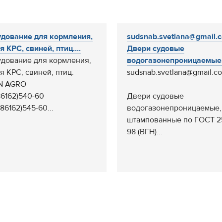
дование для кормления,
sudsnab.svetlana@gmail.
 КРС, свиней, птиц....
Двери судовые
дование для кормления,
водогазонепроницаемые,.
я КРС, свиней, птиц.
sudsnab.svetlana@gmail.c
N AGRO
86162)540-60
Двери судовые
86162)545-60...
водогазонепроницаемые,
штампованные по ГОСТ 2
98 (ВГН)...