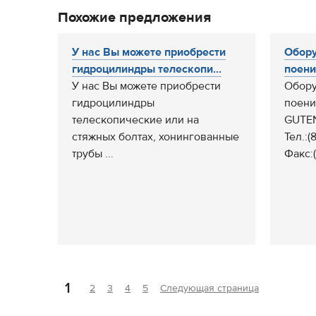
Похожие предложения
У нас Вы можете приобрести
Обору
гидроцилиндры телескопи...
поения
У нас Вы можете приобрести
Обору
гидроцилиндры
поени
телескопические или на
GUTE
стяжных болтах, хонингованные
Тел.:(
трубы ...
Факс:(
1
2
3
4
5
Следующая страница