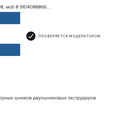
88, моб 8 9104088866....
ПРОВЕРЯЕТСЯ МОДЕРАТОРОМ
борных шнеков двухшнековых экструдеров.