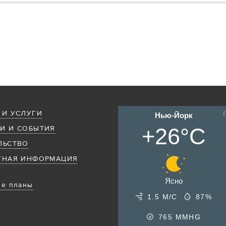
 И УСЛУГИ
Нью-Йорк
+26°C
И И СОБЫТИЯ
ЛЬСТВО
ТНАЯ ИНФОРМАЦИЯ
Ясно
е планы
1.5 М/С
87%
765
MMHG