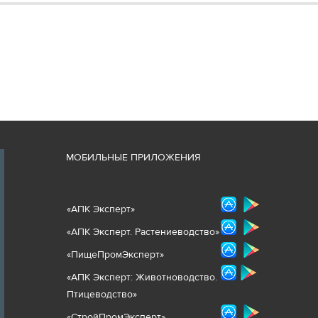
М
ОБИЛЬНЫЕ ПРИЛОЖЕНИЯ
«
АПК Эксперт
»
«
АПК Эксперт. Растениеводст
во
»
«ПищеПромЭксперт»
«
А
ПК Эксперт: Животнов
одство.
Птицеводство»
«СтройПромЭксперт»