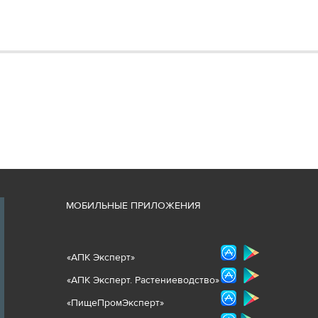
М
ОБИЛЬНЫЕ ПРИЛОЖЕНИЯ
«
АПК Эксперт
»
«
АПК Эксперт. Растениеводст
во
»
«ПищеПромЭксперт»