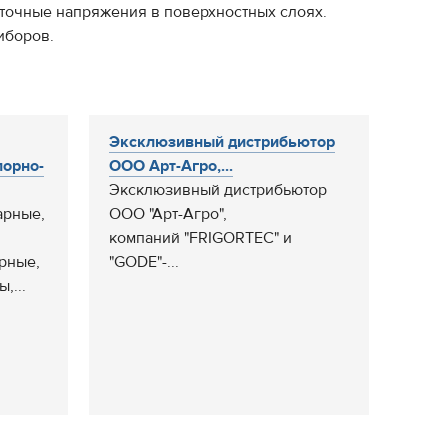
аточные напряжения в поверхностных слоях.
иборов.
Эксклюзивный дистрибьютор
порно-
ООО Арт-Агро,...
Эксклюзивный дистрибьютор
арные,
ООО "Арт-Агро",
компаний "FRIGORTEC" и
рные,
"GODE"-...
,...