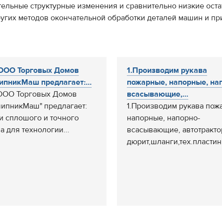
тельные структурные изменения и сравнительно низкие ост
ругих методов окончательной обработки деталей машин и пр
ООО Торговых Домов
1.Производим рукава
пникМаш предлагает:...
пожарные, напорные, на
ООО Торговых Домов
всасывающие,...
ипникМаш" предлагает:
1.Производим рукава пож
и сплошого и точного
напорные, напорно-
а для технологии...
всасывающие, автотракто
дюрит,шланги,тех.пластины