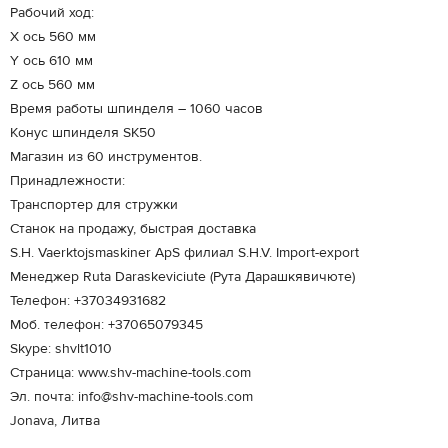
Рабочий ход:
X ось 560 мм
Y ось 610 мм
Z ось 560 мм
Время работы шпинделя – 1060 часов
Конус шпинделя SK50
Магазин из 60 инструментов.
Принадлежности:
Транспортер для стружки
Cтанок на продажу, быстрая доставка
S.H. Vaerktojsmaskiner ApS филиал S.H.V. Import-export
Менеджер Ruta Daraskeviciute (Рута Дарашкявичюте)
Телефон: +37034931682
Моб. телефон: +37065079345
Skype: shvlt1010
Страница: www.shv-machine-tools.com
Эл. почта: info@shv-machine-tools.com
Jonava, Литва